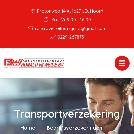
Protonweg 14 A, 1627 LD, Hoorn
Ma - Vr 9:00 - 16:00
ronaldverzekeringinfo@gmail.com
0229-267873
Transportverzekering
Home
Bedrijfsverzekeringen