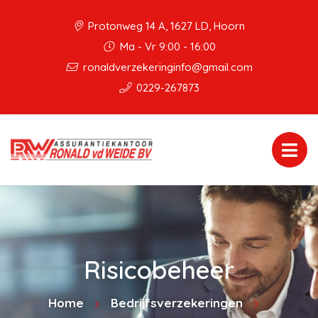
Protonweg 14 A, 1627 LD, Hoorn
Ma - Vr 9:00 - 16:00
ronaldverzekeringinfo@gmail.com
0229-267873
Risicobeheer
Home
Bedrijfsverzekeringen