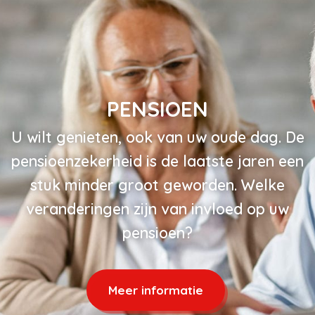
PENSIOEN
U wilt genieten, ook van uw oude dag. De
pensioenzekerheid is de laatste jaren een
stuk minder groot geworden. Welke
veranderingen zijn van invloed op uw
pensioen?
Meer informatie