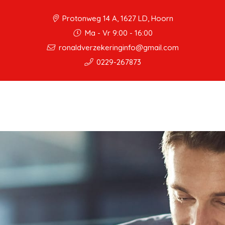
Protonweg 14 A, 1627 LD, Hoorn
Ma - Vr 9:00 - 16:00
ronaldverzekeringinfo@gmail.com
0229-267873