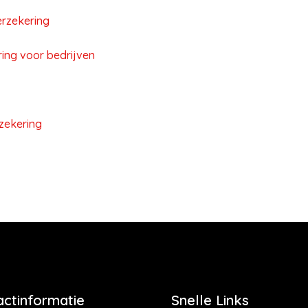
erzekering
ing voor bedrijven
zekering
actinformatie
Snelle Links