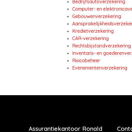
Bedrijfsautoverzekering
Computer- en elektronicav
Gebouwenverzekering
Aansprakelijkheidsverzeker
Kredietverzekering
CAR-verzekering
Rechtsbijstandverzekering
Inventaris- en goederenver
Risicobeheer
Evenementenverzekering
Assurantiekantoor Ronald
Cont