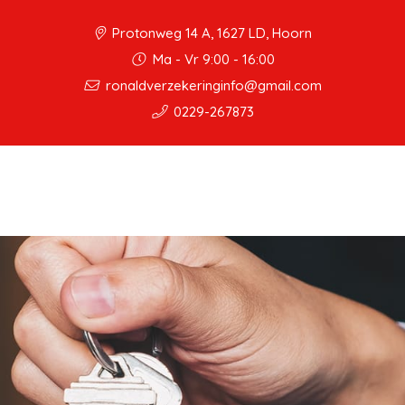
Protonweg 14 A, 1627 LD, Hoorn
Ma - Vr 9:00 - 16:00
ronaldverzekeringinfo@gmail.com
0229-267873