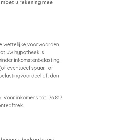
r moet u rekening mee
de wettelijke voorwaarden
dat uw hypotheek is
minder inkomstenbelasting,
(of eventueel spaar- of
belastingvoordeel af, dan
. Voor inkomens tot 76.817
enteaftrek.
 bepaald bedrag bij uw