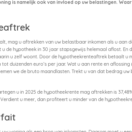
oning is namelijk ook van invloed op uw belastingen. Waa
eaftrek
alt, mag u aftrekken van uw belastbaar inkomen als u aan 
t u de hypotheek in 30 jaar stapsgewijs helemaal aflost. En 
arin u zelf woont. Door de hypotheekrenteaftrek betaalt u 
tot duizenden euro’s per jaar. Wat u aan rente en aflossing 
oemen we de bruto maandlasten. Trekt u van dat bedrag uw 
.
tegen u in 2025 de hypotheekrente mag aftrekken is 37,48%
 Verdient u meer, dan profiteert u minder van de hypotheekr
fait
 uw woning als een bron van inkomsten. Daarom moet u een