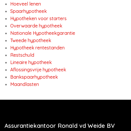
Hoeveel lenen
Spaarhypotheek
Hypotheken voor starters
Overwaarde hypotheek
Nationale Hypotheekgarantie
Tweede hypotheek
Hypotheek rentestanden
Restschuld
Lineaire hypotheek
Aflossingsvrije hypotheek
Bankspaarhypotheek
Maandlasten
Assurantiekantoor Ronald vd Weide BV