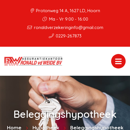
Protonweg 14 A, 1627 LD, Hoorn
Ma - Vr 9:00 - 16:00
ronaldverzekeringinfo@gmail.com
0229-267873
Beleggingshypotheek
Home
Hypotheek
Beleggingshypotheek