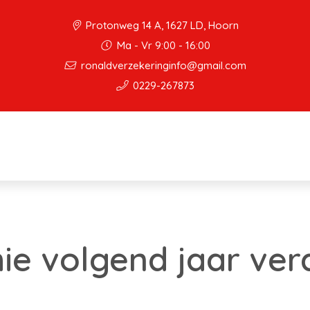
Protonweg 14 A, 1627 LD, Hoorn
Ma - Vr 9:00 - 16:00
ronaldverzekeringinfo@gmail.com
0229-267873
e volgend jaar ver