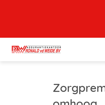
Zorgpremi
omhoog