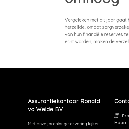
Vergeleken met dit jaar gaat 
hetzelfde, omdat zorgverzeke
van hun financiële reserves te
echt worden, maken de verzek
Assurantiekantoor Ronald
Cont
vd Weide BV
Pro
Hoorn
Met onze jarenlange ervaring kijken