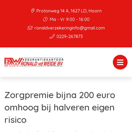
Protonweg 14 A, 1627 LD, Hoorn
Ma - Vr 9:00 - 16:00
ronaldverzekeringinfo@gmail.com
0229-267873
Zorgpremie bijna 200 euro
omhoog bij halveren eigen
risico