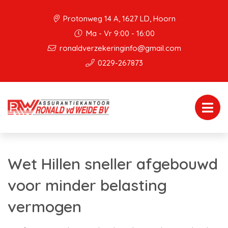
Protonweg 14 A, 1627 LD, Hoorn
Ma - Vr 9:00 - 16:00
ronaldverzekeringinfo@gmail.com
0229-267873
Wet Hillen sneller afgebouwd
voor minder belasting
vermogen