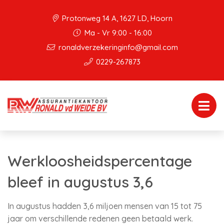
Protonweg 14 A, 1627 LD, Hoorn
Ma - Vr 9:00 - 16:00
ronaldverzekeringinfo@gmail.com
0229-267873
Werkloosheidspercentage
bleef in augustus 3,6
In augustus hadden 3,6 miljoen mensen van 15 tot 75
jaar om verschillende redenen geen betaald werk.