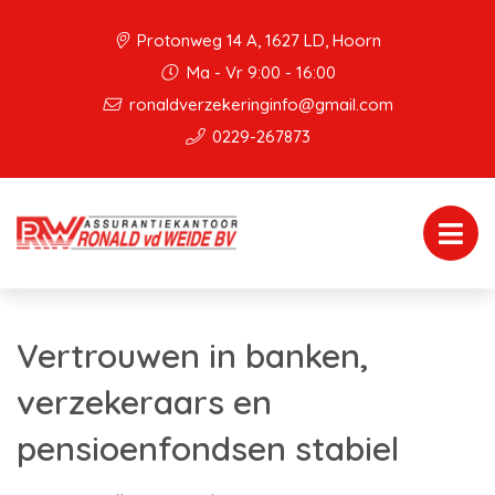
Protonweg 14 A, 1627 LD, Hoorn
Ma - Vr 9:00 - 16:00
ronaldverzekeringinfo@gmail.com
0229-267873
Vertrouwen in banken,
verzekeraars en
pensioenfondsen stabiel