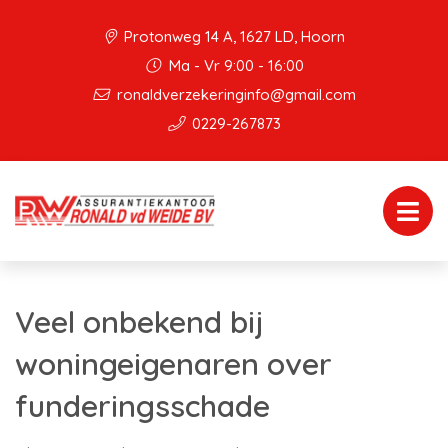
Protonweg 14 A, 1627 LD, Hoorn
Ma - Vr 9:00 - 16:00
ronaldverzekeringinfo@gmail.com
0229-267873
Veel onbekend bij
woningeigenaren over
funderingsschade