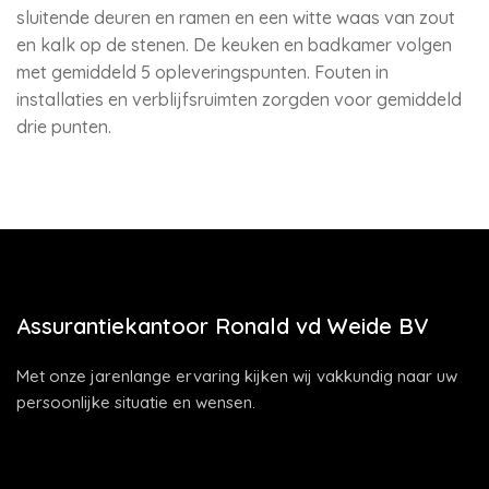
sluitende deuren en ramen en een witte waas van zout
en kalk op de stenen. De keuken en badkamer volgen
met gemiddeld 5 opleveringspunten. Fouten in
installaties en verblijfsruimten zorgden voor gemiddeld
drie punten.
Assurantiekantoor Ronald vd Weide BV
Met onze jarenlange ervaring kijken wij vakkundig naar uw
persoonlijke situatie en wensen.