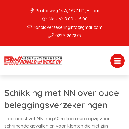
Protonweg 14 A, 1627 LD, Hoorn
Ma - Vr 9:00 - 16:00
ronaldverzekeringinfo@gmail.com
0229-267873
Schikking met NN over oude
beleggingsverzekeringen
Daarnaast zet NN nog 60 miljoen euro opzij voor
schrijnende gevallen en voor klanten die niet zijn