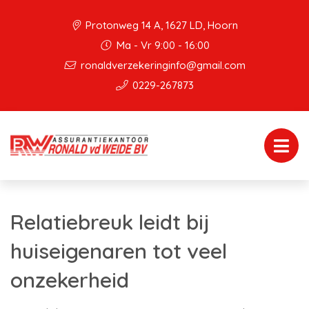
Protonweg 14 A, 1627 LD, Hoorn
Ma - Vr 9:00 - 16:00
ronaldverzekeringinfo@gmail.com
0229-267873
Relatiebreuk leidt bij
huiseigenaren tot veel
onzekerheid