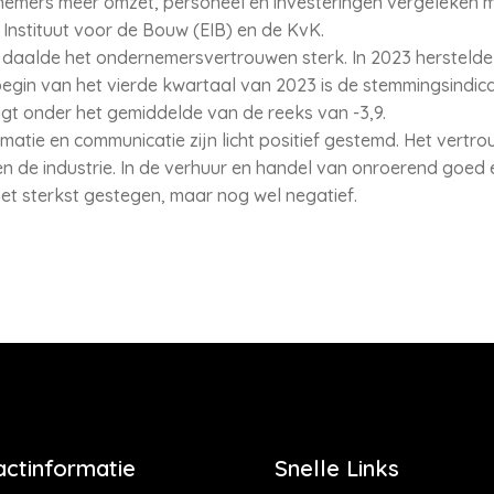
mers meer omzet, personeel en investeringen vergeleken m
Instituut voor de Bouw (EIB) en de KvK.
daalde het ondernemersvertrouwen sterk. In 2023 herstelde he
begin van het vierde kwartaal van 2023 is de stemmingsindica
gt onder het gemiddelde van de reeks van -3,9.
matie en communicatie zijn licht positief gestemd. Het vertro
n de industrie. In de verhuur en handel van onroerend goed e
t sterkst gestegen, maar nog wel negatief.
actinformatie
Snelle Links