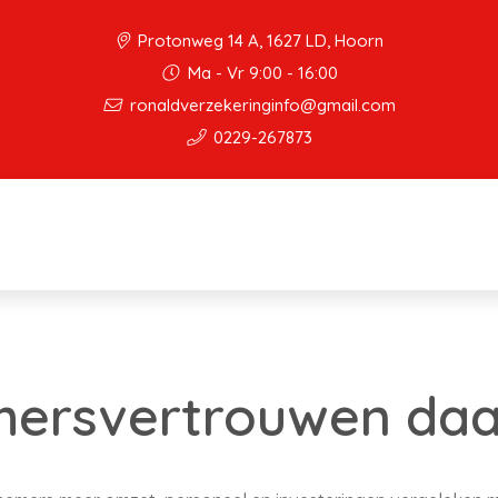
Protonweg 14 A, 1627 LD, Hoorn
Ma - Vr 9:00 - 16:00
ronaldverzekeringinfo@gmail.com
0229-267873
rsvertrouwen daalt