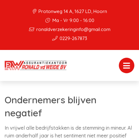
Protonweg 14 A, 1627 LD, Hoorn
Ma - Vr 9:00 - 16:00
ronaldverzekeringinfo@gmail.com
0229-267873
Ondernemers blijven
negatief
In vrijwel alle bedrijfstakken is de stemming in mineur. Al
ruim anderhalf jaar is het sentiment niet meer positief