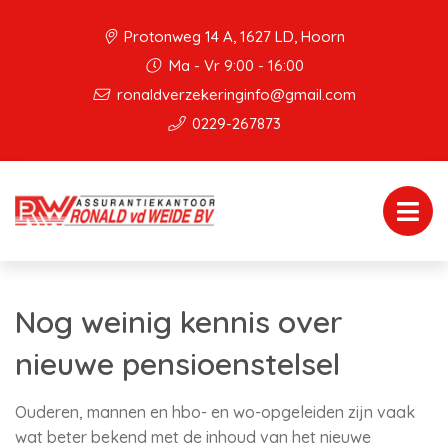
Protonweg 14 A, 1627 LD, Hoorn
Ma - Vr 9:00 - 16:00
ronaldverzekeringinfo@gmail.com
0229-267873
Nog weinig kennis over
nieuwe pensioenstelsel
Ouderen, mannen en hbo- en wo-opgeleiden zijn vaak
wat beter bekend met de inhoud van het nieuwe