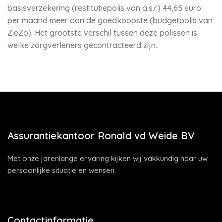
basisverzekering (restitutiepolis van a.s.r.) 44,65 euro
per maand meer dan de goedkoopste (budgetpolis van
ZieZo). Het grootste verschil tussen deze polissen is
welke zorgverleners gecontracteerd zijn.
Assurantiekantoor Ronald vd Weide BV
Met onze jarenlange ervaring kijken wij vakkundig naar uw
persoonlijke situatie en wensen.
Contactinformatie