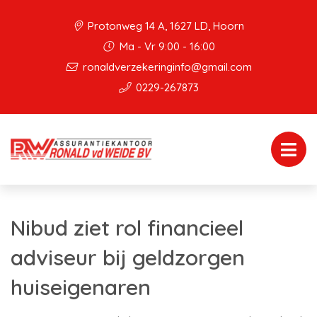
Protonweg 14 A, 1627 LD, Hoorn
Ma - Vr 9:00 - 16:00
ronaldverzekeringinfo@gmail.com
0229-267873
Nibud ziet rol financieel
adviseur bij geldzorgen
huiseigenaren