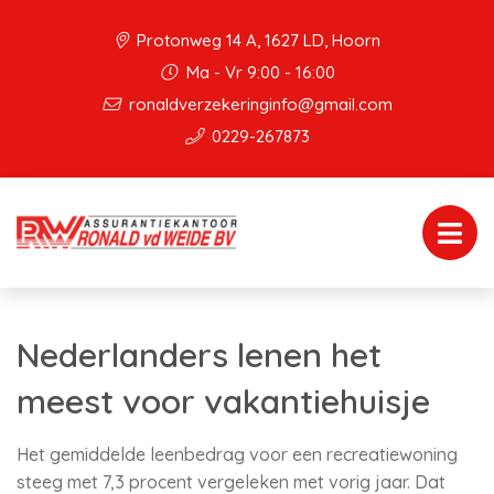
Protonweg 14 A, 1627 LD, Hoorn
Ma - Vr 9:00 - 16:00
ronaldverzekeringinfo@gmail.com
0229-267873
Nederlanders lenen het
meest voor vakantiehuisje
Het gemiddelde leenbedrag voor een recreatiewoning
steeg met 7,3 procent vergeleken met vorig jaar. Dat