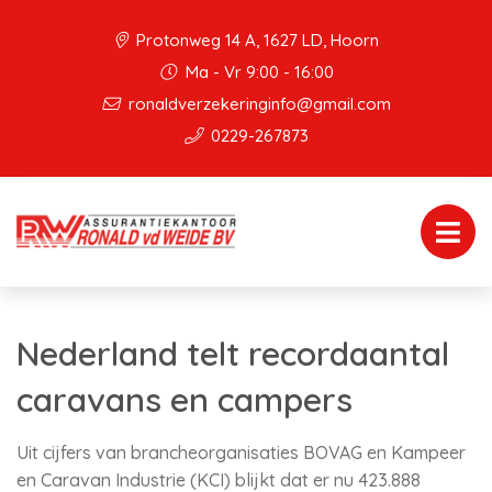
Protonweg 14 A, 1627 LD, Hoorn
Ma - Vr 9:00 - 16:00
ronaldverzekeringinfo@gmail.com
0229-267873
Nederland telt recordaantal
caravans en campers
Uit cijfers van brancheorganisaties BOVAG en Kampeer
en Caravan Industrie (KCI) blijkt dat er nu 423.888