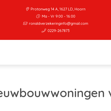
Protonweg 14 A, 1627 LD, Hoorn
Ma - Vr 9:00 - 16:00
ronaldverzekeringinfo@gmail.com
0229-267873
ieuwbouwwoningen 