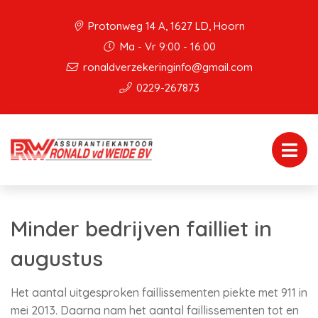
Protonweg 14 A, 1627 LD, Hoorn
Ma - Vr 9:00 - 16:00
ronaldverzekeringinfo@gmail.com
0229-267873
Minder bedrijven failliet in
augustus
Het aantal uitgesproken faillissementen piekte met 911 in
mei 2013. Daarna nam het aantal faillissementen tot en