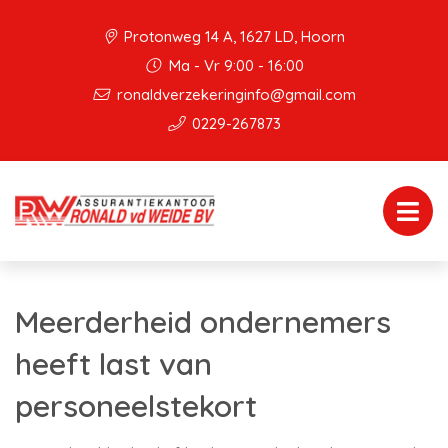
Protonweg 14 A, 1627 LD, Hoorn
Ma - Vr 9:00 - 16:00
ronaldverzekeringinfo@gmail.com
0229-267873
Meerderheid ondernemers
heeft last van
personeelstekort