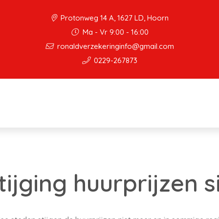
Protonweg 14 A, 1627 LD, Hoorn
Ma - Vr 9:00 - 16:00
ronaldverzekeringinfo@gmail.com
0229-267873
tijging huurprijzen 