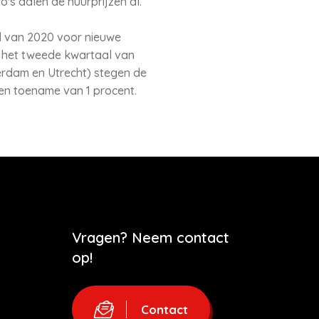
's dalen de huurprijzen al.
l van 2020 voor nieuwe
ds het tweede kwartaal van
erdam en Utrecht) stegen de
een toename van 1 procent.
Vragen? Neem contact
op!
Contact