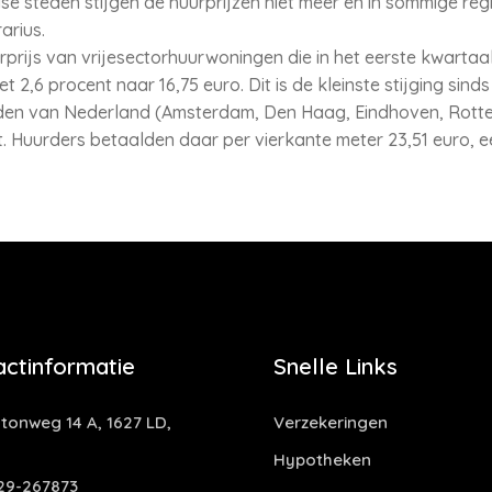
e steden stijgen de huurprijzen niet meer en in sommige regio
arius.
prijs van vrijesectorhuurwoningen die in het eerste kwartaa
 2,6 procent naar 16,75 euro. Dit is de kleinste stijging sin
teden van Nederland (Amsterdam, Den Haag, Eindhoven, Rott
t. Huurders betaalden daar per vierkante meter 23,51 euro, 
actinformatie
Snelle Links
tonweg 14 A, 1627 LD,
Verzekeringen
Hypotheken
29-267873