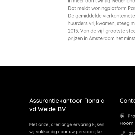
In meer dan twintig Nederlands
Dat meldt woningplatform Par
De gemiddelde vierkantemeter
huurders vrijkwamen, steeg met
2015. Van de vijf grootste s
prijzen in Amsterdam het mins
Assurantiekantoor Ronald
Cont
vd Weide BV
Pro
Hoorn
Met onze jarenlange ervaring kijken
wij vakkundig naar uw persoonlijke
02