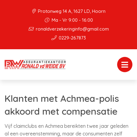
Protonweg 14 A, 1627 LD, Hoorn
Ma - Vr 9:00 - 16:00
ronaldverzekeringinfo@gmail.com
0229-267873
Klanten met Achmea-polis
akkoord met compensatie
Vijf claimclubs en Achmea bereikten twee jaar geleden
al een overeenstemming, maar de consumenten zelf