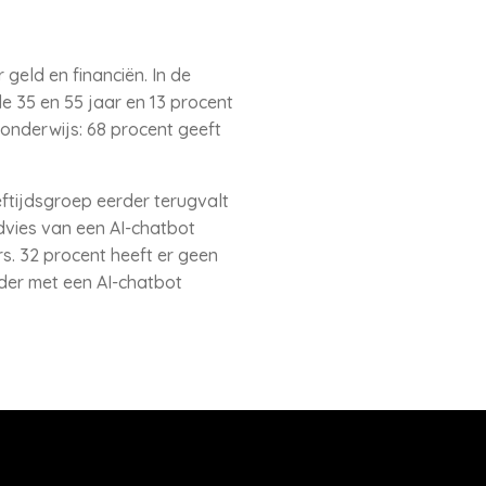
 geld en financiën. In de
e 35 en 55 jaar en 13 procent
 onderwijs: 68 procent geeft
ftijdsgroep eerder terugvalt
dvies van een AI-chatbot
s. 32 procent heeft er geen
rder met een AI-chatbot