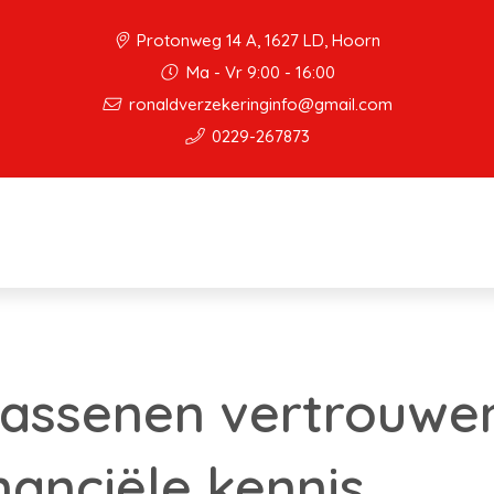
Protonweg 14 A, 1627 LD, Hoorn
Ma - Vr 9:00 - 16:00
ronaldverzekeringinfo@gmail.com
0229-267873
assenen vertrouwe
nanciële kennis