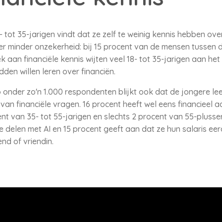
tot 35-jarigen vindt dat ze zelf te weinig kennis hebben over
er minder onzekerheid: bij 15 procent van de mensen tussen d
 aan financiële kennis wijten veel 18- tot 35-jarigen aan het
den willen leren over financiën.
 onder zo'n 1.000 respondenten blijkt ook dat de jongere lee
an financiële vragen. 16 procent heeft wel eens financieel a
t van 35- tot 55-jarigen en slechts 2 procent van 55-plusser
 delen met AI en 15 procent geeft aan dat ze hun salaris ee
nd of vriendin.