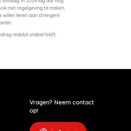
t omlaag. In 2024 lag dat nog
 ook met regelgeving te maken,
 willen lenen aan strengere
asten.
ag redelijk stabiel blijft:
Vragen? Neem contact
op!