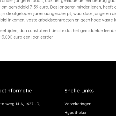
en onder jongeren daalt, ook het gemiddelde leenbedrag gaa
et om gemiddeld 7.139 euro. Dat jongeren minder lenen, heeft
zijn de afgelopen jaren aangescherpt, waardoor jongeren die
biel inkomen, vaste arbeidscontracten en geen hoge vaste l
eeftijden, dan constateert de site dat het gemiddelde leenbedr
 13.080 euro een jaar eerder.
actinformatie
Snelle Links
tonweg 14 A, 1627 LD,
Verzekeringen
Hypotheken