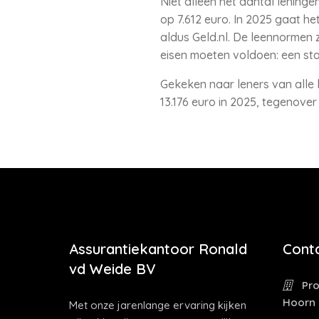
Niet alleen het aantal lening
op 7.612 euro. In 2025 gaat h
aldus Geld.nl. De leennormen 
eisen moeten voldoen: een sta
Gekeken naar leners van alle l
13.176 euro in 2025, tegenover
Assurantiekantoor Ronald
Cont
vd Weide BV
Pro
Hoorn
Met onze jarenlange ervaring kijken