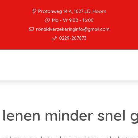
Protonweg 14 A, 1627 LD, Hoorn
Ma - Vr 9:00 - 16:00
ronaldverzekeringinfo@gmail.com
0229-267873
lenen minder snel 