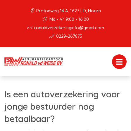
Protonweg 14 A, 1627 LD, Hoorn
Ma - Vr 9:00 - 16:00
ronaldverzekeringinfo@gmail.com
0229-267873
Is een autoverzekering voor
jonge bestuurder nog
betaalbaar?