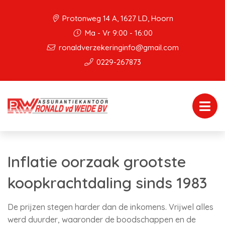
Protonweg 14 A, 1627 LD, Hoorn
Ma - Vr 9:00 - 16:00
ronaldverzekeringinfo@gmail.com
0229-267873
Inflatie oorzaak grootste
koopkrachtdaling sinds 1983
De prijzen stegen harder dan de inkomens. Vrijwel alles
werd duurder, waaronder de boodschappen en de