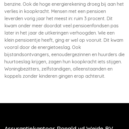
benzine. Ook de hoge energierekening droeg bij aan het
verlies in koopkracht. Mensen met een pensioen
leverden vorig jaar het meest in: ruim 3 procent. Dit
kwam onder meer doordat veel pensioenfondsen pas
later in het jaar de uitkeringen verhoogden. Wie een
klein pensioentje heeft, ging er wel op vooruit. Dit kwam
vooral door de energietoeslag. Ook
bijstandsontvangers, eenoudergezinnen en huurders die
huurtoeslag krijgen, zagen hun koopkracht iets stijgen.
Woningbezitters, zelfstandigen, alleenstaanden en
koppels zonder kinderen gingen erop achteruit.
Assurantiekantoor Ronald vd Weide BV