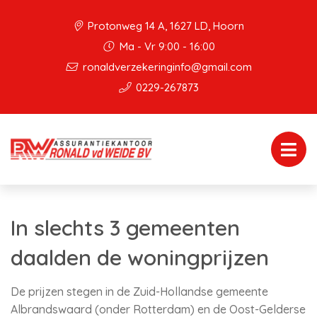
Protonweg 14 A, 1627 LD, Hoorn
Ma - Vr 9:00 - 16:00
ronaldverzekeringinfo@gmail.com
0229-267873
In slechts 3 gemeenten
daalden de woningprijzen
De prijzen stegen in de Zuid-Hollandse gemeente
Albrandswaard (onder Rotterdam) en de Oost-Gelderse