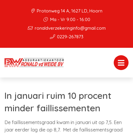
Protonweg 14 A, 1627 LD, Hoorn
Ma - Vr 9:00 - 16:00
ronaldverzekeringinfo@gmail.com
0229-267873
In januari ruim 10 procent
minder faillissementen
De faillissementsgraad kwam in januari uit op 7,5. Een
jaar eerder lag die op 8,7. Met de faillissementsgraad