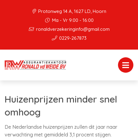
Protonweg 14 A, 1627 LD, Hoorn
Ma - Vr 9:00 - 16:00
ronaldverzekeringinfo@gmail.com
0229-267873
Huizenprijzen minder snel
omhoog
De Nederlandse huizenprijzen zullen dit jaar naar
verwachting met gemiddeld 3,1 procent stijgen.