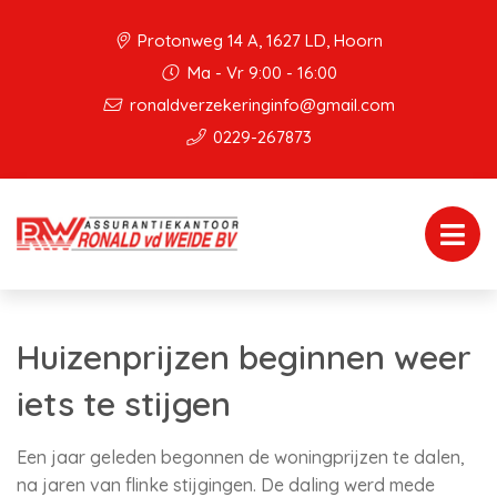
Protonweg 14 A, 1627 LD, Hoorn
Ma - Vr 9:00 - 16:00
ronaldverzekeringinfo@gmail.com
0229-267873
Huizenprijzen beginnen weer
iets te stijgen
Een jaar geleden begonnen de woningprijzen te dalen,
na jaren van flinke stijgingen. De daling werd mede