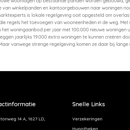
euwe woonlagen op bestaande panden worden gebouwd, gebeur
tie van winkelpanden en kantoorgebouwen naar woningen no
rktexperts is lokale regelgeving ooit opgesteld om overlas
 die regels het toevoegen van wooneenheden in de weg. Met
m het woningaanbod per jaar met 100.000 nieuwe woningen uit 
ggen jaarlijks 19.000 extra woningen te kunnen creëren door
Maar vanwege strenge regelgeving komen ze daar bij lange 
actinformatie
Snelle Links
tonweg 14 A, 1627 LD,
Verzekeringen
Hypotheken