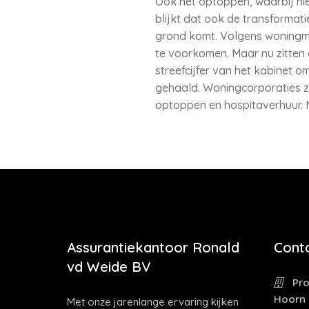
Ook het optoppen, waarbij ni
blijkt dat ook de transforma
grond komt. Volgens woningma
te voorkomen. Maar nu zitten
streefcijfer van het kabinet o
gehaald. Woningcorporaties ze
optoppen en hospitaverhuur. 
Assurantiekantoor Ronald
Cont
vd Weide BV
Pro
Hoorn
Met onze jarenlange ervaring kijken