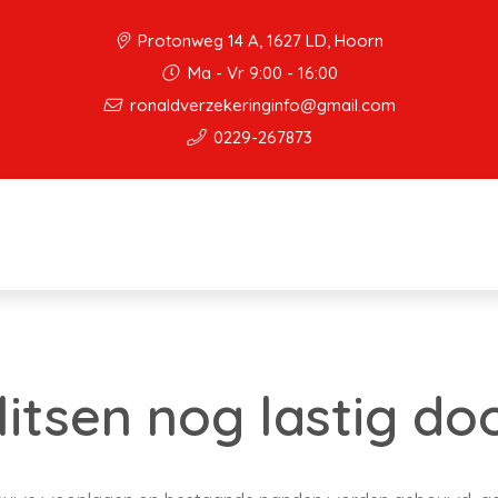
Protonweg 14 A, 1627 LD, Hoorn
Ma - Vr 9:00 - 16:00
ronaldverzekeringinfo@gmail.com
0229-267873
litsen nog lastig do