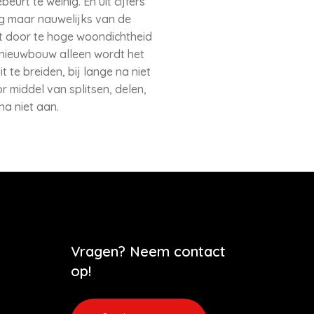
t te weinig. En uit cijfers
g maar nauwelijks van de
t door te hoge woondichtheid
 nieuwbouw alleen wordt het
te breiden, bij lange na niet
 middel van splitsen, delen,
na niet aan.
Vragen? Neem contact
op!