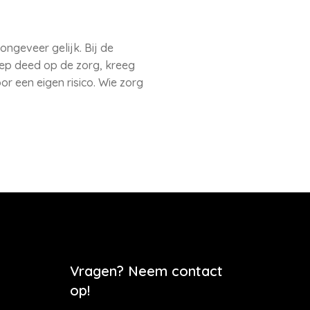
ongeveer gelijk. Bij de
oep deed op de zorg, kreeg
r een eigen risico. Wie zorg
Vragen? Neem contact
op!