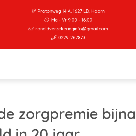
Protonweg 14 A, 1627 LD, Hoorn
Ma - Vr 9:00 - 16:00
ronaldverzekeringinfo@gmail.com
0229-267873
e zorgpremie bijna
d in 20 jaar