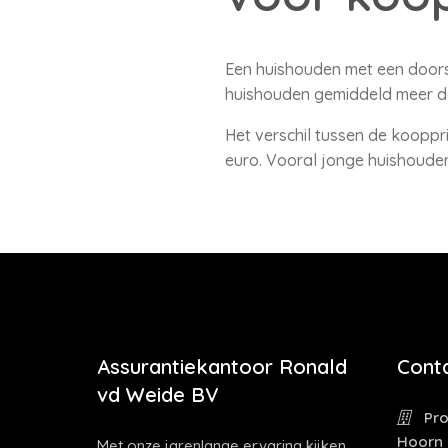
Een huishouden met een doors
huishouden gemiddeld meer dan
Het verschil tussen de kooppri
euro. Vooral jonge huishoude
Assurantiekantoor Ronald
Cont
vd Weide BV
Pro
Hoorn
Met onze jarenlange ervaring kijken