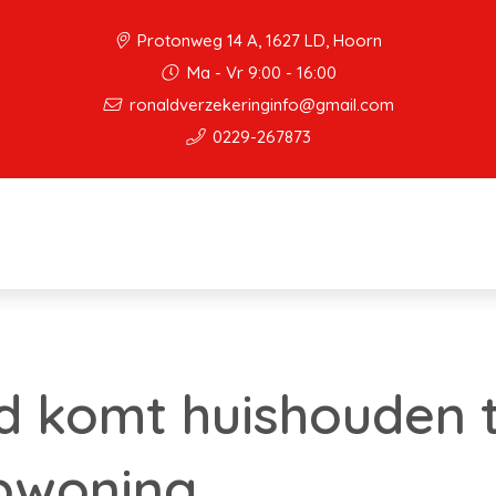
Protonweg 14 A, 1627 LD, Hoorn
Ma - Vr 9:00 - 16:00
ronaldverzekeringinfo@gmail.com
0229-267873
 komt huishouden t
pwoning