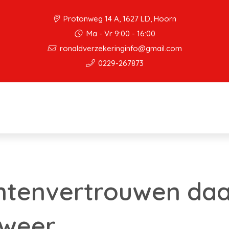
Protonweg 14 A, 1627 LD, Hoorn
Ma - Vr 9:00 - 16:00
ronaldverzekeringinfo@gmail.com
0229-267873
tenvertrouwen daa
 weer