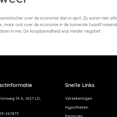
imistischer over de economie dan in april. Zij waren niet al
aar, maar ook over de economie in de komende twaalf maan
doen in mei. De koopbereidheid was minder negatief.
actinformatie
Snelle Links
tonweg 14 A, 1627 LD,
Verzekeringen
Hypotheken
29-267873
Financiën