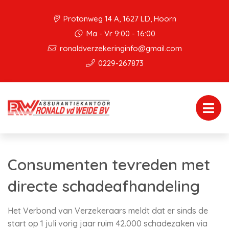
Protonweg 14 A, 1627 LD, Hoorn
Ma - Vr 9:00 - 16:00
ronaldverzekeringinfo@gmail.com
0229-267873
Consumenten tevreden met
directe schadeafhandeling
Het Verbond van Verzekeraars meldt dat er sinds de
start op 1 juli vorig jaar ruim 42.000 schadezaken via