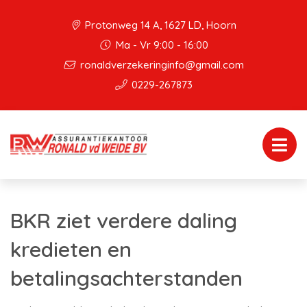
Protonweg 14 A, 1627 LD, Hoorn
Ma - Vr 9:00 - 16:00
ronaldverzekeringinfo@gmail.com
0229-267873
BKR ziet verdere daling
kredieten en
betalingsachterstanden