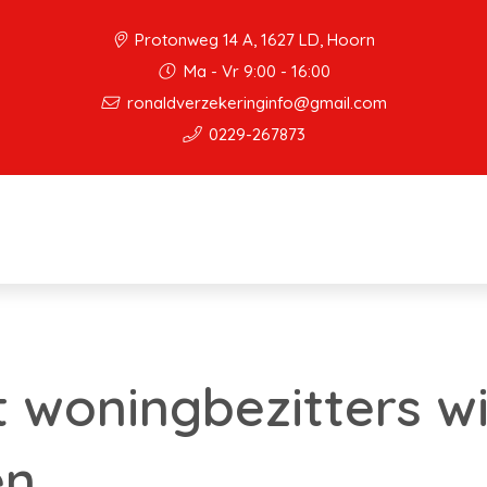
Protonweg 14 A, 1627 LD, Hoorn
Ma - Vr 9:00 - 16:00
ronaldverzekeringinfo@gmail.com
0229-267873
t woningbezitters wi
en