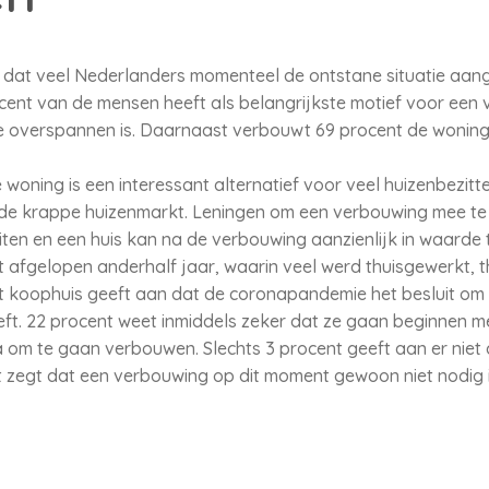
rs dat veel Nederlanders momenteel de ontstane situatie aa
ocent van de mensen heeft als belangrijkste motief voor een
e overspannen is. Daarnaast verbouwt 69 procent de wonin
oning is een interessant alternatief voor veel huizenbezitte
de krappe huizenmarkt. Leningen om een verbouwing mee te f
luiten en een huis kan na de verbouwing aanzienlijk in waard
afgelopen anderhalf jaar, waarin veel werd thuisgewerkt, th
 koophuis geeft aan dat de coronapandemie het besluit om
ft. 22 procent weet inmiddels zeker dat ze gaan beginnen me
a om te gaan verbouwen. Slechts 3 procent geeft aan er niet 
t zegt dat een verbouwing op dit moment gewoon niet nodig i