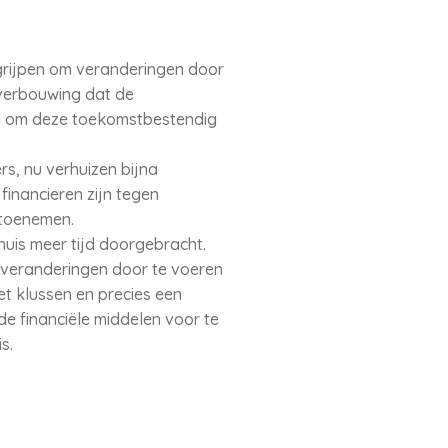
ngrijpen om veranderingen door
 verbouwing dat de
g om deze toekomstbestendig
rs, nu verhuizen bijna
inancieren zijn tegen
e toenemen.
uis meer tijd doorgebracht.
 veranderingen door te voeren
t klussen en precies een
de financiële middelen voor te
s.