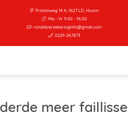
Protonweg 14 A, 1627 LD, Hoorn
Ma - Vr 9:00 - 16:00
ronaldverzekeringinfo@gmail.com
0229-267873
 derde meer faillis