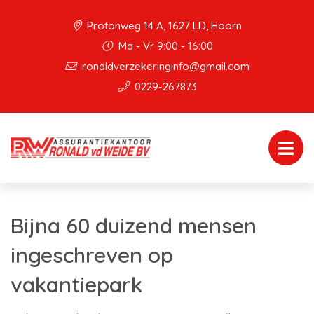
Protonweg 14 A, 1627 LD, Hoorn
Ma - Vr 9:00 - 16:00
ronaldverzekeringinfo@gmail.com
0229-267873
Bijna 60 duizend mensen
ingeschreven op
vakantiepark