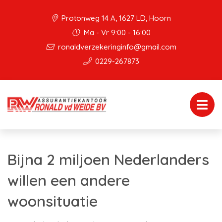
Protonweg 14 A, 1627 LD, Hoorn
Ma - Vr 9:00 - 16:00
ronaldverzekeringinfo@gmail.com
0229-267873
Bijna 2 miljoen Nederlanders
willen een andere
woonsituatie