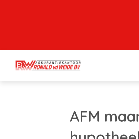
AFM maant
hypothee