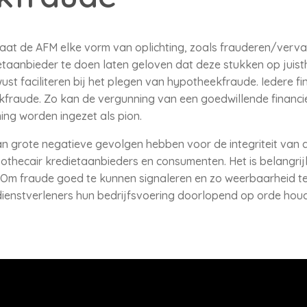
at de AFM elke vorm van oplichting, zoals frauderen/verva
taanbieder te doen laten geloven dat deze stukken op juisth
st faciliteren bij het plegen van hypotheekfraude. Iedere fi
kfraude. Zo kan de vergunning van een goedwillende financi
ing worden ingezet als pion.
 grote negatieve gevolgen hebben voor de integriteit van d
pothecair kredietaanbieders en consumenten. Het is belangrijk
e. Om fraude goed te kunnen signaleren en zo weerbaarheid 
dienstverleners hun bedrijfsvoering doorlopend op orde hou