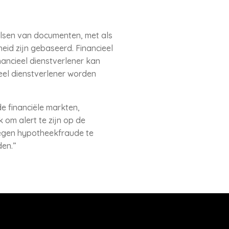
lsen van documenten, met als
eid zijn gebaseerd. Financieel
nancieel dienstverlener kan
eel dienstverlener worden
e financiële markten,
 om alert te zijn op de
tegen hypotheekfraude te
den.”