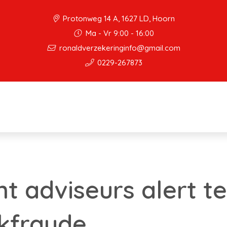
Protonweg 14 A, 1627 LD, Hoorn
Ma - Vr 9:00 - 16:00
ronaldverzekeringinfo@gmail.com
0229-267873
 adviseurs alert te 
kfraude