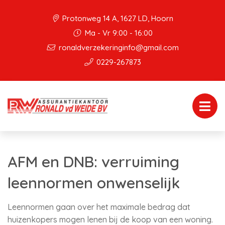
Protonweg 14 A, 1627 LD, Hoorn
Ma - Vr 9:00 - 16:00
ronaldverzekeringinfo@gmail.com
0229-267873
AFM en DNB: verruiming
leennormen onwenselijk
Leennormen gaan over het maximale bedrag dat
huizenkopers mogen lenen bij de koop van een woning.