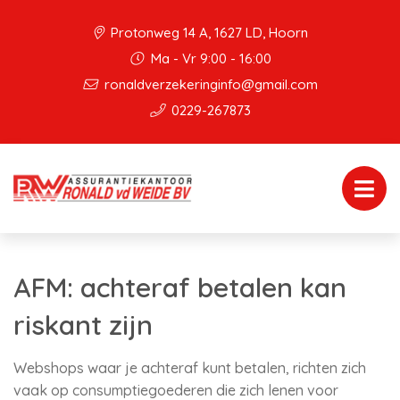
Protonweg 14 A, 1627 LD, Hoorn
Ma - Vr 9:00 - 16:00
ronaldverzekeringinfo@gmail.com
0229-267873
AFM: achteraf betalen kan
riskant zijn
Webshops waar je achteraf kunt betalen, richten zich
vaak op consumptiegoederen die zich lenen voor