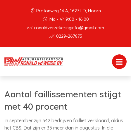
Protonweg 14 A, 1627 LD, Hoorn
Ma - Vr 9:00 - 16:00
ronaldverzekeringinfo@gmail.com
0229-267873
Aantal faillissementen stijgt
met 40 procent
In september zijn 342 bedrijven failliet verklaard, aldus
het CBS. Dat zijn er 35 meer dan in augustus. In die