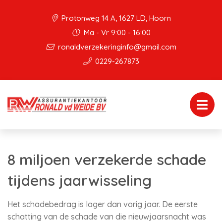
Protonweg 14 A, 1627 LD, Hoorn
Ma - Vr 9:00 - 16:00
ronaldverzekeringinfo@gmail.com
0229-267873
8 miljoen verzekerde schade
tijdens jaarwisseling
Het schadebedrag is lager dan vorig jaar. De eerste
schatting van de schade van die nieuwjaarsnacht was